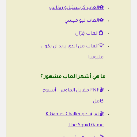
⚽العاب كريستيانو رونالدو
⚽العاب ليو ميسي
💍العاب قِرَان
💡العاب من الذي يريد ان يكون
مليونيرا
ما هي أشهر العاب مشهور ؟
🎬FNF مقابل الماوس: أسبوع
كامل
🎬لعبة K-Games Challenge:
The Squid Game