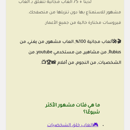
لدينا + 75 ألعاب مجانية تتعلق بـ العاب
مشهور للاستمتاع بها دون تنزيلها من متصفحك.
فيروسات مختارة خالية من جميع الأعمار.
🎬🎤ألعاب مجانية 100%, العاب مشهور, من يغني, من
Rubius, من مشاهير, من مستخدمي youtube, من
الشخصيات, من النجوم, من أفلام 📸🏆📺.
ما هي فئات مشهور الأكثر
شيوعًا؟
🎮العاب خلق الشخصيات