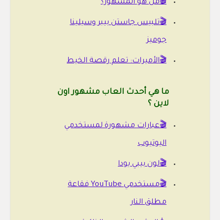
🎬من هو المشهور؟
🎬تلبيس جاستن بيبر وسيلينا
جوميز
🎬الأميرات: تعلم رقصة الخيط
ما هي أحدث العاب مشهور اون
لاين ؟
🎬عبارات مشهورة لمستخدمي
اليوتيوب
🎬لون بيبي يودا
🎬مستخدمي YouTube فقاعة
مطلق النار