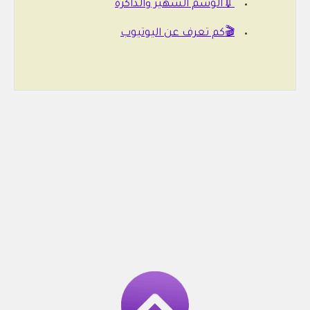
💉الوشم الشهير والذاكرة
🎬كم تعرف عن اليوتيوب