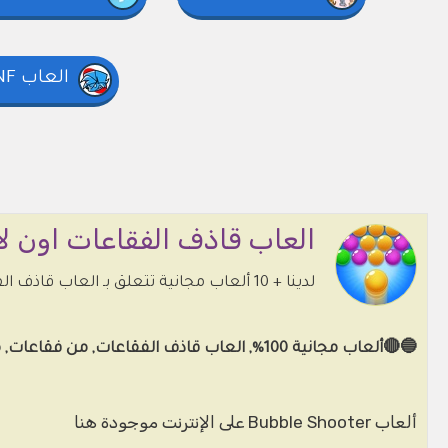
العاب FNF
العاب قاذف الفقاعات اون لا
لدينا + 10 ألعاب مجانية تتعلق بـ العاب قاذف الفقاعات للاستمتاع بها دون تنزيلها من متصفحك. فيروسات مختارة خالية من جميع الأعمار.
🔵🔴ألعاب مجانية 100%, العاب قاذف الفقاعات, من فقاعات, من كلاسيكيات, من Arcade, من Bubble, من Bubble shooter 🟡🟢🟣🟠.
ألعاب Bubble Shooter على الإنترنت موجودة هنا