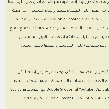
لن تصبح قديمة الطراز أبدًا. إنها لعبة بسيطة للغاية يتعين علينا فيها
أكثر من نفس اللون للقضاء عليها وإنهاء المستوى. من وقت
لآخر، ستظهر كرات جديدة أو ستنخفض اللوحة وسيتعين علينا قتلهم قبل أن يصلوا إلى موقعنا. استمتع بوضع البقاء أو المستوى واستمتع بلعبة Bubble Shooter الكلاسيكية الرائعة. تم
آن تصل الألعاب المصغرة التي تحاكي Bubble Shooter إلى موقعنا على الإنترنت. وحتى لا تفوت أيًا منها، قمنا بإعداد هذه الفئة لتجميع جميع
ي التصويب حيث يجب عليك مطابقة الفقاعات باللون المناسب، وإلا
ونة، وقم بمطابقة اللون المناسب واجعلها تختفي لمسح
، لدرجة أنهما يميلان إلى الخلط بين بعضهما البعض. وهذا أمر طبيعي إذا أخذنا في
ع ظهور ألعاب الهاتف المحمول، أصبحت لعبة Bubble Shooter رائجة مرة أخرى وهناك العديد من الإصدارات التي يمكنك العثور عليها في متاجر
Android وiOS. استعد لأن Bubble Shooter هي لعبة ممتعة للغاية قمنا بأنفسنا بإنشاء إصداراتنا الخاصة منها مثل Bubble Shooter من Youtuber أو Bubble Shooter مع أيقونات Soy Luna
أو Bubble Shooter من Yo-Kai Watch، من بين ألعاب أخرى. المغامرة مضمونة تمامًا كما هي ممتعة، لذا اختبر مهاراتك وقم بالتصويب باستخدام ألعاب Bubble Shooter الأكثر متعة على