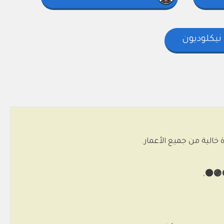
نيكلوديون