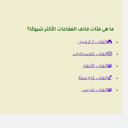
ما هي فئات قاذف الفقاعات الأكثر شيوعًا؟
🎮العاب 2 لاعبين
🎲العاب كلاسيكيات
🧩العاب الألغاز
🏀العاب كرة سلة
🧩العاب تتريس