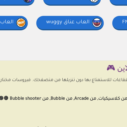
العاب عناق wuggy
العاب 
ين 🎮