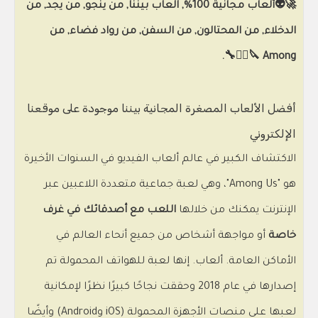
🚀👽ألعاب مجانية 100%, العاب بيننا, من ينجو, من يجد, من
الدخلاء, من المحتالون, من السفن, من رواد فضاء, من
Among 🔪🕵️‍♂️🔧.
أفضل الألعاب المصغرة المجانية بيننا موجودة على موقعنا
الإلكتروني
الاكتشاف الكبير في عالم ألعاب الفيديو في السنوات الأخيرة
هو "Among Us"، وهي لعبة جماعية متعددة اللاعبين عبر
الإنترنت يمكنك من خلالها
اللعب مع أصدقائك في غرف
خاصة
أو مواجهة أشخاص من جميع أنحاء العالم في
الأماكن العامة. ألعاب. إنها لعبة للهواتف المحمولة تم
إصدارها في عام 2018 وحققت نجاحًا كبيرًا نظرًا لإمكانية
لعبها على منصات الأجهزة المحمولة (iOS وAndroid) وأيضًا