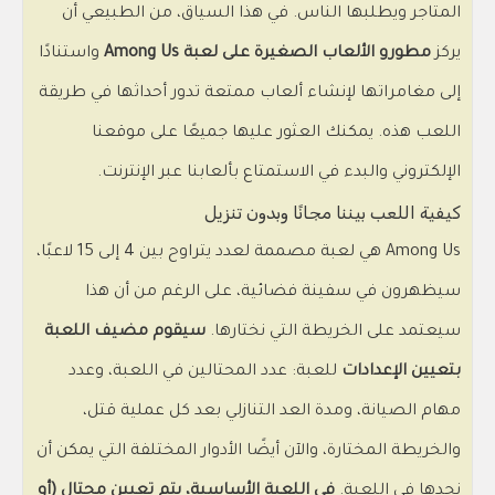
المتاجر ويطلبها الناس. في هذا السياق، من الطبيعي أن
يركز
مطورو الألعاب الصغيرة على لعبة Among Us
واستنادًا
إلى مغامراتها لإنشاء ألعاب ممتعة تدور أحداثها في طريقة
اللعب هذه. يمكنك العثور عليها جميعًا على موقعنا
الإلكتروني والبدء في الاستمتاع بألعابنا عبر الإنترنت.
كيفية اللعب بيننا مجانًا وبدون تنزيل
Among Us هي لعبة مصممة لعدد يتراوح بين 4 إلى 15 لاعبًا،
سيظهرون في سفينة فضائية، على الرغم من أن هذا
سيعتمد على الخريطة التي نختارها.
سيقوم مضيف اللعبة
بتعيين الإعدادات
للعبة: عدد المحتالين في اللعبة، وعدد
مهام الصيانة، ومدة العد التنازلي بعد كل عملية قتل،
والخريطة المختارة، والآن أيضًا الأدوار المختلفة التي يمكن أن
نجدها في اللعبة.
في اللعبة الأساسية، يتم تعيين محتال (أو