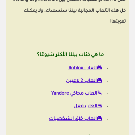
مثل Ben 10 أو عمليات الانتقال بين Minecraft وAmong Us.
كل هذه الألعاب المجانية بيننا ستسعدك، ولا يمكنك
تفويتها!
ما هي فئات بيننا الأكثر شيوعًا؟
🎮العاب Roblox
🎮العاب 2 لاعبين
🔪العاب محاكي Yandere
🔫العاب فعل
🎮العاب خلق الشخصيات