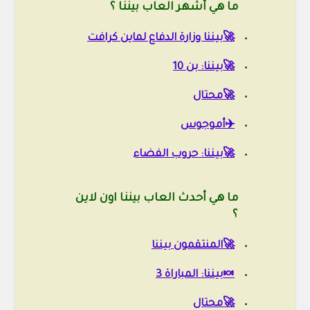
ما هي أشهر العاب بيننا ؟
🚀بيننا وزارة الدفاع لماين كرافت
🚀بيننا: بن 10
🚀محتال
✈️أموجوس
🚀بيننا: حروب الفضاء
ما هي أحدث العاب بيننا اون لاين
؟
🚀المنتقمون بيننا
🍬بيننا: المباراة 3
🚀محتال