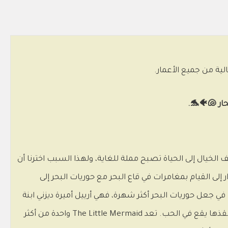
لخيال إلى الحياة تصبح مملة للغاية، ولهذا السبب اخترنا أن
لى القيام بمغامرات في قاع البحر مع حوريات البحر إلى
 جعل حوريات البحر أكثر شهرة، فهي أرييل أميرة ديزني ابنة
ملك البحر تريتون، التي قدمت لنا قصتها التي يدفعها فيها الحب إلى بيع صوتها مقابل ذلك. لزوج من الأرجل لجعل الإنسان الذي أنقذها يقع في الحب. تعد The Little Mermaid واحدة من أكثر