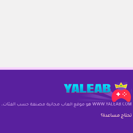
WWW.YALEAB.COM هو موقع ألعاب مجانية مصنفة حسب الفئات، موقع خالي من الفيروسات، لجميع الأعمار ولعب بدون تنزيل من متصفحك. موقع
تحتاج مساعدة؟