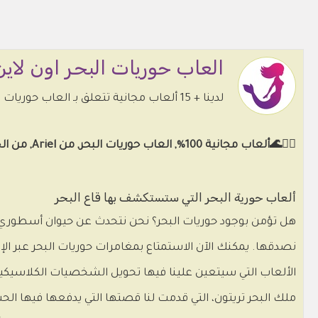
العاب حوريات البحر اون لاين
لدينا + 15 ألعاب مجانية تتعلق بـ العاب حوريات البحر للاستمتاع بها دون تنزيلها من متصفحك. فيروسات مختارة خالية من جميع الأعمار.
🧜‍♀️🌊ألعاب مجانية 100%, العاب حوريات البحر, من Ariel, من الحوريةالصغيرة, من Vaiana, من فتيات, من حورية بحر صغيرة, من البحار 🐚🐠🐬.
ألعاب حورية البحر التي ستستكشف بها قاع البحر
هل تؤمن بوجود حوريات البحر؟ نحن نتحدث عن حيوان أسطوري لا ي
نصدقها. يمكنك الآن الاستمتاع بمغامرات حوريات البحر عبر الإن
الألعاب التي سيتعين علينا فيها تحويل الشخصيات الكلاسيكية 