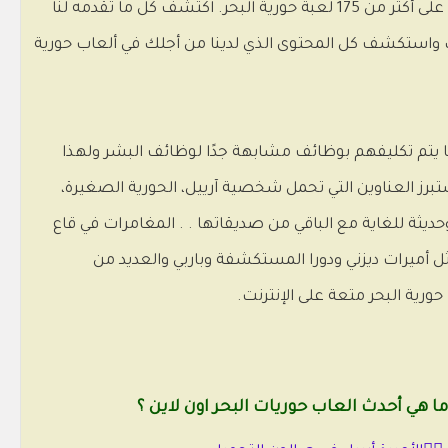
الشخصيات شهرة بهذا المعنى ولهذا السبب ستكون حاضرة أيضًا بشكل كبير في هذه الفئة من موقع الويب الذي يحتوي بالفعل على أكثر من 175 لعبة حورية البحر. اكتشف كل ما تقدمه لنا
ذلك واستكشف كل المحتوى الذي لدينا من أجلك في ألعاب حورية
ما يتم تكليفهم بوظائف مشابهة جدًا لوظائف البشر ولهذا
رز العناوين التي تحمل شخصية آرييل، الحورية الصغيرة،
وحديثة للغاية مع الباقي من صديقاتها . . المغامرات في قاع
أميرات ديزني ودورا المستكشفة وباربي والعديد من
ورية البحر متعة على الإنترنت.
ما هي أحدث العاب حوريات البحر اون لاين ؟