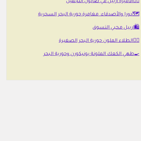
🧜‍♀️الأميرة أرييل في صالون التجميل
🗺️دورا والأصدقاء: مغامرة حورية البحر السحرية
🛍️ارييل محبي التسوق
🧜‍♀️الطلاء الملون حورية البحر الصغيرة
🍳طهي الكعك الملونة يونيكورن وحورية البحر