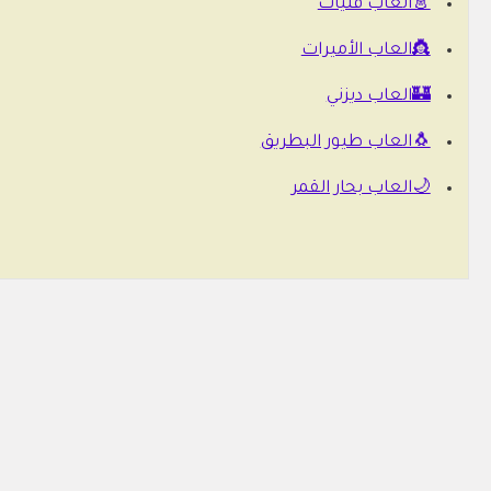
👗العاب فتيات
👸العاب الأميرات
🏰العاب ديزني
🐧العاب طيور البطريق
🌙العاب بحار القمر