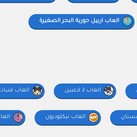
العاب ارييل حورية البحر الصغيرة
العاب 2 لاعبين
العاب فتيات
فستان
العاب نيكلوديون
العا