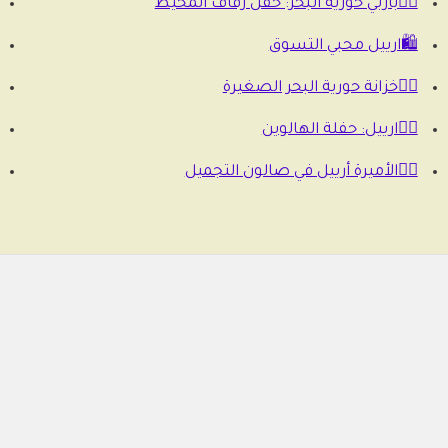
🧜‍♀️باربي حورية البحر: حفل زفاف المحيط
🛍️ارييل محبي التسوق
🧜‍♀️خزانة حورية البحر الصغيرة
🧜‍♀️ارييل: حفلة الهالوين
🧜‍♀️الأميرة أرييل في صالون التجميل