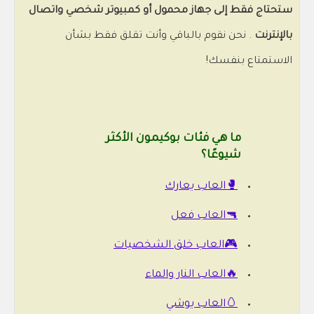
ستحتاج فقط إلى جهاز محمول أو كمبيوتر شخصي واتصال
بالإنترنت
. نحن نقوم بالباقي وأنت تقلق فقط بشأن
الاستمتاع بنفسك!
ما هي فئات بوكيمون الأكثر
شيوعًا؟
🥊العاب يعارك
🔫العاب فعل
🎮العاب خلق الشخصيات
🔥العاب النار والماء
🥚العاب يوشي