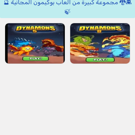
👾🐉 مجموعة كبيرة من العاب بوكيمون المجانية 🔮
🍃