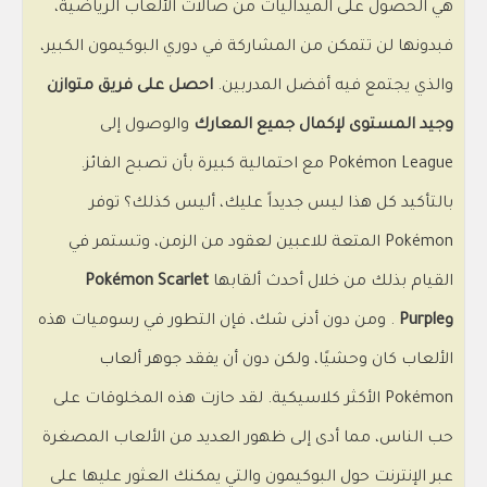
هي الحصول على الميداليات من صالات الألعاب الرياضية،
فبدونها لن تتمكن من المشاركة في دوري البوكيمون الكبير،
والذي يجتمع فيه أفضل المدربين.
احصل على فريق متوازن
وجيد المستوى لإكمال جميع المعارك
والوصول إلى
Pokémon League مع احتمالية كبيرة بأن تصبح الفائز.
بالتأكيد كل هذا ليس جديداً عليك، أليس كذلك؟ توفر
Pokémon المتعة للاعبين لعقود من الزمن، وتستمر في
القيام بذلك من خلال أحدث ألقابها
Pokémon Scarlet
وPurple
. ومن دون أدنى شك، فإن التطور في رسوميات هذه
الألعاب كان وحشيًا، ولكن دون أن يفقد جوهر ألعاب
Pokémon الأكثر كلاسيكية. لقد حازت هذه المخلوقات على
حب الناس، مما أدى إلى ظهور العديد من الألعاب المصغرة
عبر الإنترنت حول البوكيمون والتي يمكنك العثور عليها على