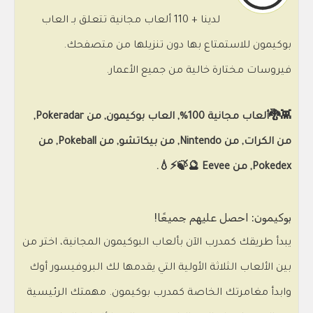
لدينا + 110 ألعاب مجانية تتعلق بـ العاب
بوكيمون للاستمتاع بها دون تنزيلها من متصفحك.
فيروسات مختارة خالية من جميع الأعمار.
👾🐉ألعاب مجانية 100%, العاب بوكيمون, من Pokeradar,
من الكرات, من Nintendo, من بيكاتشو, من Pokeball, من
Pokedex, من Eevee 🔮🍃⚡💧.
بوكيمون: احصل عليهم جميعًا!
يبدأ طريقك كمدرب الآن بألعاب البوكيمون المجانية، اختر من
بين الألعاب الثلاثة الأولية التي يقدمها لك البروفيسور أوك
وابدأ مغامرتك الخاصة كمدرب بوكيمون. مهمتك الرئيسية