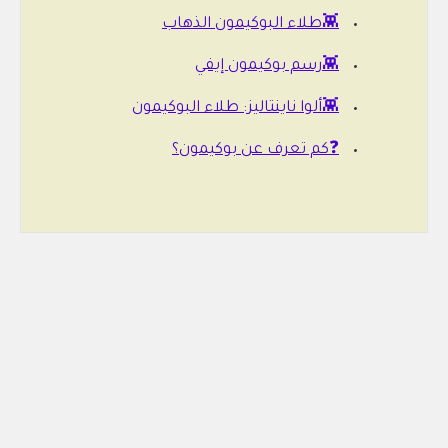
👾طلاء البوكيمون الذهاب
👾رسم بوكيمون إيفي
👾ألوا ناينتاليز: طلاء البوكيمون
❓كم تعرف عن بوكيمون؟