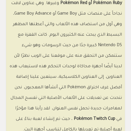
Pokémon Ruby أو Pokémon Red
وغيرها. وهي عناوين لاقت
نجاحاً على منصات مثل Game Boy أو Game Boy Advance،
وهي أول من استضاف هذه الألعاب والتي أعطتها المظهر
البسيط الذي يبحث عنه الكثيرون اليوم. كانت القفزة مع
Nintendo DS كبيرة جدًا من حيث الرسومات وهو شيء
ستتمكن من التحقق منه على موقعنا على الويب نظرًا لأن
لدينا أيضًا أجهزة محاكاة لوحدات التحكم هذه لاستيعاب هذه
العناوين. إلى العناوين الكلاسيكية، سيتعين علينا إضافة
أفضل غرف اختراق Pokémon التي أنشأها المعجبون. نحن
نتحدث عن تعديلات على الألعاب الأصلية التي تفسح المجال
لمغامرات جديدة تحمل نفس العنوان. لقد رأينا هذا مؤخرًا
في
Pokémon Twitch Cup
، حيث تم إنشاء لعبة بناءً على
لعبة أصلية تم تعديلها بالكامل لتناسب أجهزة البث.