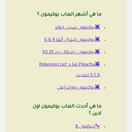
ما هي أشهر العاب بوكيمون ؟
👾بوكيمون شيني جولد
👾بوكيمون كيتزال ألفا 0.6.9
👾بوكيمون: راديكال ريد V3.01
👾Pokemon Let' s Go Pikachu
5.1.0 تحديث
👾بوكيمون وورلد إيفي
ما هي أحدث العاب بوكيمون اون
لاين ؟
🐾دينامون 8