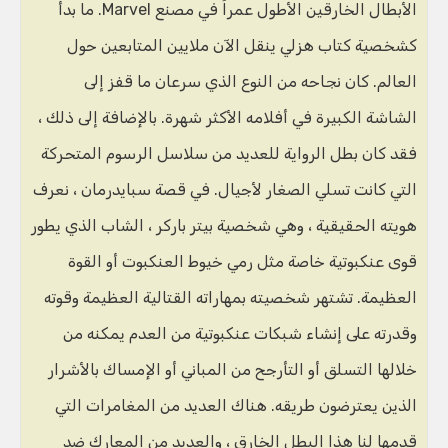
الأبطال الخارقين الأطول عمراً في مصنع Marvel. ما بدأ
كشخصية كتاب هزلي ينقل الآن ملايين المتابعين حول
العالم. كان نجاحه من النوع الذي سرعان ما قفز إلى
الشاشة الكبيرة في أفلامه الأكثر شهرة. بالإضافة إلى ذلك ،
فقد كان بطل الرواية للعديد من سلاسل الرسوم المتحركة
التي كانت تسلي الصغار لأجيال. في قصة سبايدرمان ، نعرف
هويته الحقيقية ، وهي شخصية بيتر باركر ، الشاب الذي يطور
قوى عنكبوتية خاصة مثل رمي خيوط العنكبوت أو القوة
العظيمة. تشتهر شخصيته بمهاراته القتالية العظيمة وقوته
وقدرته على إنشاء شبكات عنكبوتية من العدم يمكنه من
خلالها التسلق أو التأرجح من المباني أو الإمساك بالأشرار
الذين يعترضون طريقه. هناك العديد من المغامرات التي
قدمها لنا هذا البطل الخارق ، والعديد من المعارك ضد