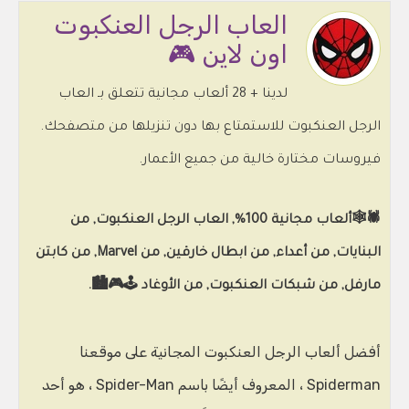
العاب الرجل العنكبوت
اون لاين 🎮
لدينا + 28 ألعاب مجانية تتعلق بـ العاب
الرجل العنكبوت للاستمتاع بها دون تنزيلها من متصفحك.
فيروسات مختارة خالية من جميع الأعمار.
🕷️🕸️ألعاب مجانية 100%, العاب الرجل العنكبوت, من
البنايات, من أعداء, من ابطال خارقين, من Marvel, من كابتن
مارفل, من شبكات العنكبوت, من الأوغاد 🕹️🎮🏙️.
أفضل ألعاب الرجل العنكبوت المجانية على موقعنا
Spiderman ، المعروف أيضًا باسم Spider-Man ، هو أحد