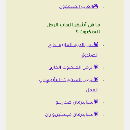
🎮العاب المنتقمون
ما هي أشهر العاب الرجل
العنكبوت ؟
👾نحن الدببة العارية: خارج
الصندوق
🕷️الرجل العنكبوت الخارق
🕷️الرجل العنكبوت: التأرجح في
العمل
🕷️سبايدرمان ضد رينو
🕷️سبايدرمان ميستيريو ران