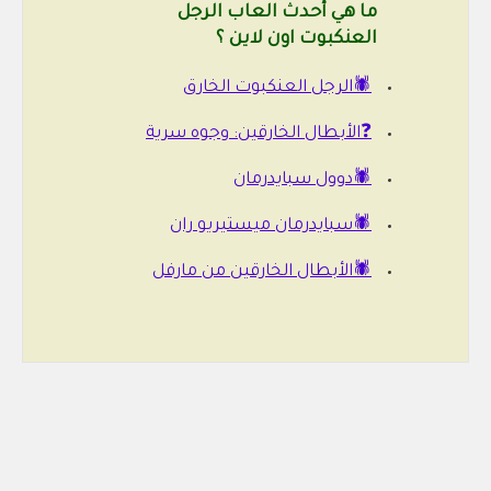
ما هي أحدث العاب الرجل
العنكبوت اون لاين ؟
🕷️الرجل العنكبوت الخارق
❓الأبطال الخارقين: وجوه سرية
🕷️دوول سبايدرمان
🕷️سبايدرمان ميستيريو ران
🕷️الأبطال الخارقين من مارفل