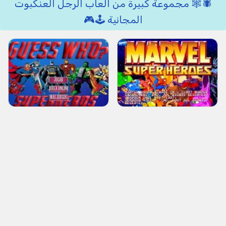
🕷️🕸️ مجموعة كبيرة من العاب الرجل العنكبوت
المجانية 🕹️🎮